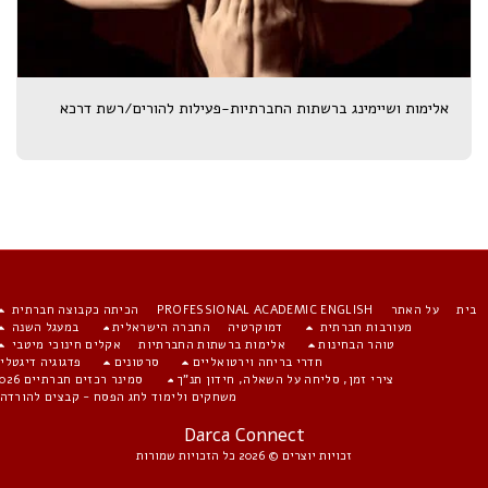
אלימות ושיימינג ברשתות החברתיות-פעילות להורים/רשת דרכא
ית
על האתר
PROFESSIONAL ACADEMIC ENGLISH
הכיתה כקבוצה חברתית
מעורבות חברתית
דמוקרטיה
החברה הישראלית
במעגל השנה
טוהר הבחינות
אלימות ברשתות החברתיות
אקלים חינוכי מיטבי
חדרי בריחה וירטואליים
סרטונים
פדגוגיה דיגטלית
צירי זמן, סליחה על השאלה, חידון תנ"ך
סמינר רכזים חברתיים 2026
משחקים ולימוד לחג הפסח - קבצים להורדה
Darca Connect
זכויות יוצרים © 2026 כל הזכויות שמורות