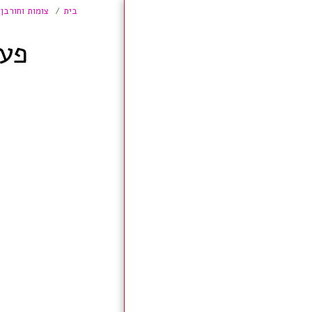
בית
צומות וחורבן
פעי
בית
על האתר
Professional Academic
English
הכיתה כקבוצה חברתית
מעורבות חברתית
דמוקרטיה