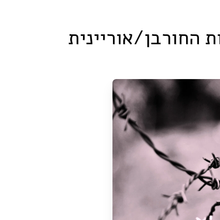
ת החורבן/אוריינית