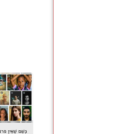
כְּשֵׁם שֶׁאֵין פרצ