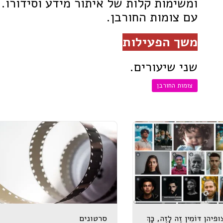
ומשימות קלות של איתור מידע וסידורו.
עם צומות החורבן.
משך הפעילות
שני שיעורים.
צומות החורבן
ופיהן דּוֹמִין זֶה לָזֶה, כָּךְ
סרטונים