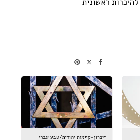
 להיכרות ראשונית
זיכרון-קיימות יהודית/טבע עברי