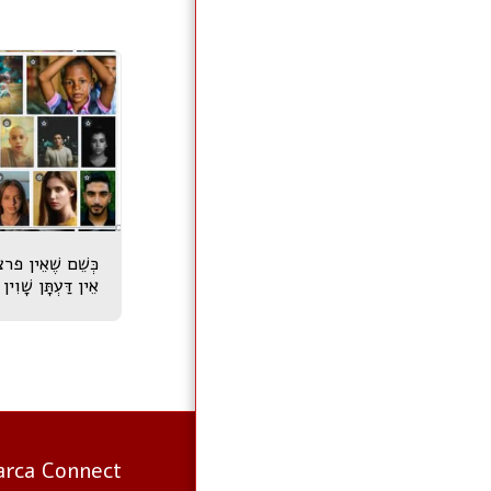
כְּשֵׁם שֶׁאֵין פרצ
אֵין דַּעְתָּן שָׁ
arca Connect