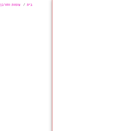
בית
צומות וחורבן
בית
על האתר
Professional Academic
English
הכיתה כקבוצה חברתית
מעורבות חברתית
דמוקרטיה