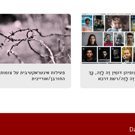
ופיהן דּוֹמִין זֶה לָזֶה, כָּךְ
פעילות אינטראקטיבית על צומות
וִין זֶה לָזֶה/רשת דרכא
החורבן/אוריינית
בית
על ה
D
הכיתה כקבו