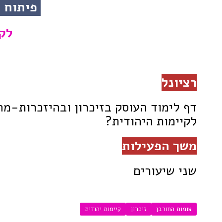
פיתוח ה
לק
רציונל
דף לימוד העוסק בזיכרון ובהיזכרות-מ
לקיימות היהודית?
משך הפעילות
שני שיעורים
צומות החורבן
זיכרון
קיימות יהודית