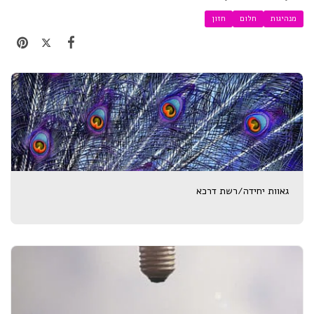
מנהיגות
חלום
חזון
גאוות יחידה/רשת דרכא