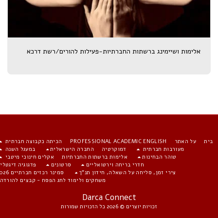
אלימות ושיימינג ברשתות החברתיות-פעילות להורים/רשת דרכא
ית
על האתר
PROFESSIONAL ACADEMIC ENGLISH
הכיתה כקבוצה חברתית
מעורבות חברתית
דמוקרטיה
החברה הישראלית
במעגל השנה
טוהר הבחינות
אלימות ברשתות החברתיות
אקלים חינוכי מיטבי
חדרי בריחה וירטואליים
סרטונים
פדגוגיה דיגטלית
צירי זמן, סליחה על השאלה, חידון תנ"ך
סמינר רכזים חברתיים 2026
משחקים ולימוד לחג הפסח - קבצים להורדה
Darca Connect
זכויות יוצרים © 2026 כל הזכויות שמורות