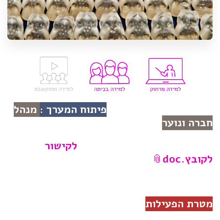
פיתוח המערך :
מנהל
חברה ונוער
לקישור
לקובץ.doc
מטרת הפעילות