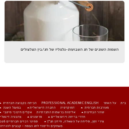
השמות השונים של חג השבועות-גלגוליו של חג/בין הצלצולים
ית
על האתר
PROFESSIONAL ACADEMIC ENGLISH
הכיתה כקבוצה חברתית
מעורבות חברתית
דמוקרטיה
החברה הישראלית
במעגל השנה
טוהר הבחינות
אלימות ברשתות החברתיות
אקלים חינוכי מיטבי
חדרי בריחה וירטואליים
סרטונים
פדגוגיה דיגטלית
צירי זמן, סליחה על השאלה, חידון תנ"ך
סמינר רכזים חברתיים 2026
משחקים ולימוד לחג הפסח - קבצים להורדה