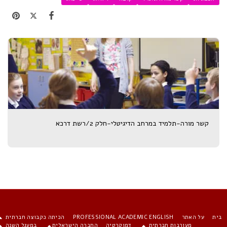
קשר מורה-תלמיד במרחב הדיגיטלי-חלק 2/רשת דרכא
ית
על האתר
PROFESSIONAL ACADEMIC ENGLISH
הכיתה כקבוצה חברתית
מעורבות חברתית
דמוקרטיה
החברה הישראלית
במעגל השנה