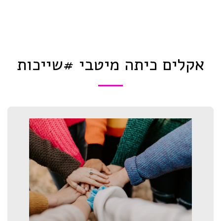
אקלים כיתה מיטבי #שייכות