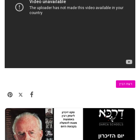
רצח רבין