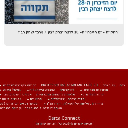
התקווה -יום הזיכרון ה- 28 לרצח יצחק רבין / מרכז יצחק רבין
ית
על האתר
PROFESSIONAL ACADEMIC ENGLISH
הכיתה כקבוצה חברתית
מעורבות חברתית
דמוקרטיה
החברה הישראלית
במעגל השנה
טוהר הבחינות
אלימות ברשתות החברתיות
אקלים חינוכי מיטבי
חדרי בריחה וירטואליים
סרטונים
פדגוגיה דיגטלית
צירי זמן, סליחה על השאלה, חידון תנ"ך
סמינר רכזים חברתיים 2026
משחקים ולימוד לחג הפסח - קבצים להורדה
Darca Connect
זכויות יוצרים © 2026 כל הזכויות שמורות