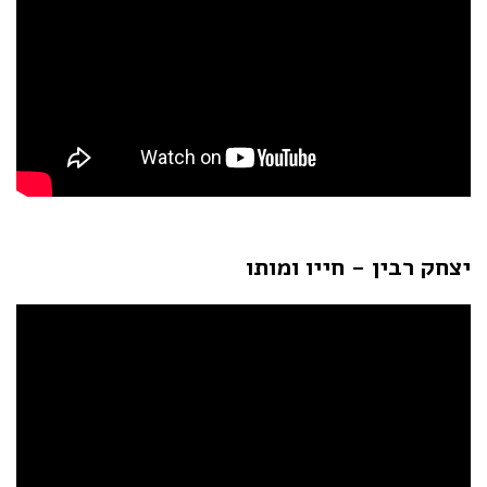
יצחק רבין - חייו ומותו